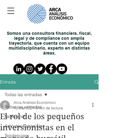
Somos una consultora financiera, fiscal,
legal y de compliance con amplia
trayectoria, que cuenta con un equipo
multidisciplinario, experto en distintas
áreas.
Entrada
Todas las entradas
Arca Análisis Económico
Todas las entradas
15 mar 2021
5 min de lectura
El rol de los pequeños
Newsletter
inversionistas en el
Artículos Especiales
Tendencias