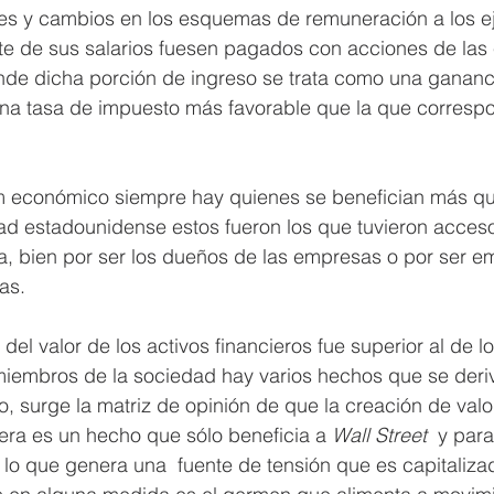
s y cambios en los esquemas de remuneración a los ej
te de sus salarios fuesen pagados con acciones de las
nde dicha porción de ingreso se trata como una gananci
 una tasa de impuesto más favorable que la que correspo
 económico siempre hay quienes se benefician más que
ad estadounidense estos fueron los que tuvieron acceso
a, bien por ser los dueños de las empresas o por ser e
as. 
del valor de los activos financieros fue superior al de l
miembros de la sociedad hay varios hechos que se deri
do, surge la matriz de opinión de que la creación de val
iera es un hecho que sólo beneficia a 
Wall Street
  y par
, lo que genera una  fuente de tensión que es capitalizad