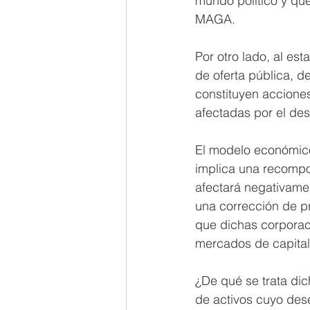
mundo político y qu
MAGA.
Por otro lado, al es
de oferta pública, d
constituyen accione
afectadas por el de
El modelo económico
implica una recompos
afectará negativame
una corrección de pre
que dichas corporac
mercados de capital
¿De qué se trata di
de activos cuyo des