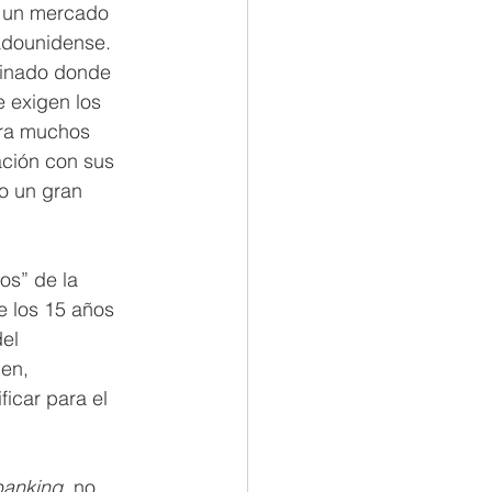
o un mercado 
tadounidense.
inado donde 
 exigen los 
ara muchos 
ción con sus 
mo un gran 
s” de la 
e los 15 años 
el 
en, 
icar para el 
anking
, no 