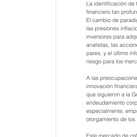
La identificación de
financiero tan profu
El cambio de parad
las presiones inflac
inversores para adq
analistas, las acci
pares, y el último in
riesgo para los mer
A las preocupacione
innovación financier
que siguieron a la Gr
endeudamiento corpo
especialmente, empr
otorgamiento de los
Este mercado de cré