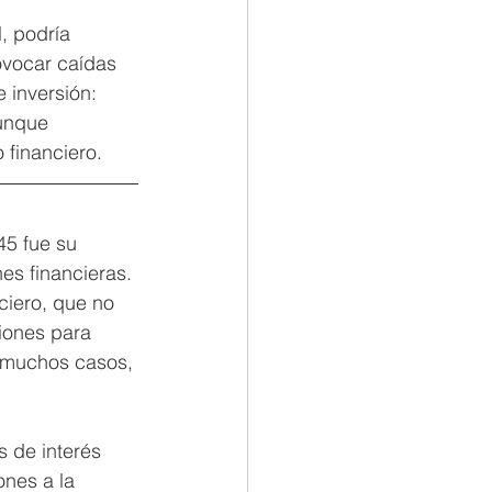
, podría 
ovocar caídas 
 inversión: 
unque 
 financiero.
45 fue su 
es financieras. 
ciero, que no 
iones para 
n muchos casos, 
 de interés 
ones a la 