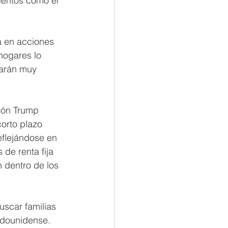
ientos como el 
a en acciones 
hogares lo 
tarán muy 
ión Trump 
orto plazo 
eflejándose en 
de renta fija 
 dentro de los 
scar familias 
adounidense. 