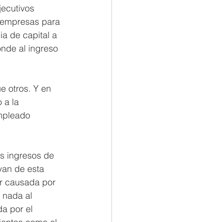
ecutivos 
 empresas para 
a de capital a 
nde al ingreso 
 otros. Y en 
 a la 
mpleado 
os ingresos de 
van de esta 
or causada por 
a nada al 
a por el 