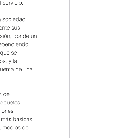
 servicio.
a sociedad 
ente sus 
rsión, donde un 
dependiendo 
 que se 
s, y la 
quema de una 
s de 
roductos 
ciones 
s más básicas 
, medios de 