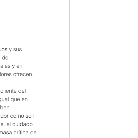
uos y sus 
 de 
ales y en 
dores ofrecen.
cliente del 
gual que en 
aben 
edor como son 
s, el cuidado 
masa crítica de 