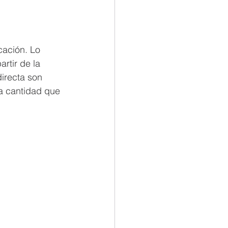
cación. Lo 
rtir de la 
directa son 
na cantidad que 