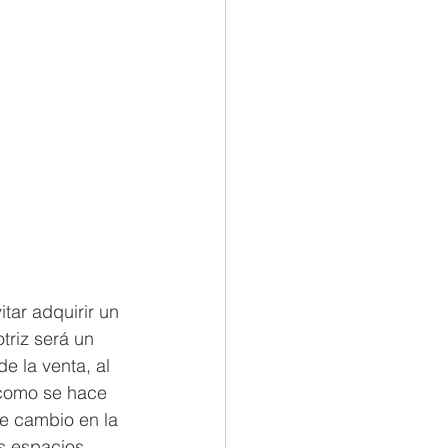
tar adquirir un 
triz será un 
e la venta, al 
 como se hace 
e cambio en la 
s espacios 