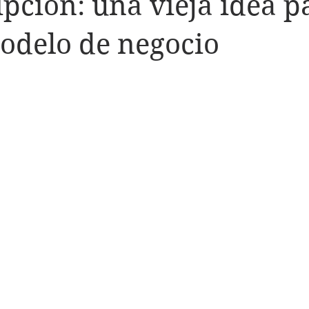
ipción: una vieja idea p
odelo de negocio