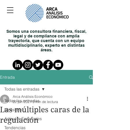
Somos una consultora financiera, fiscal,
legal y de compliance con amplia
trayectoria, que cuenta con un equipo
multidisciplinario, experto en distintas
áreas.
Entrada
Todas las entradas
Arca Análisis Económico
Todas las entradas
22 jun 2021
3 min de lectura
Las múltiples caras de la
Newsletter
regulación
Artículos Especiales
Tendencias