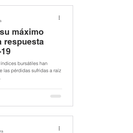
a
a su máximo
la respuesta
-19
 índices bursátiles han
 las pérdidas sufridas a raíz
.
ra