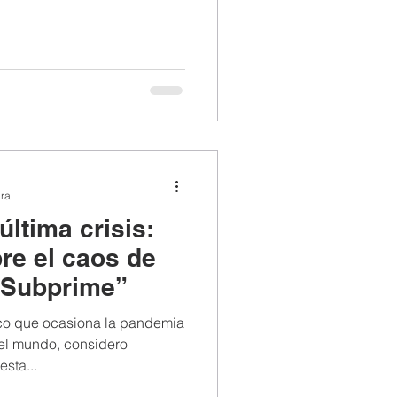
ura
ltima crisis:
re el caos de
 Subprime”
ico que ocasiona la pandemia
el mundo, considero
esta...