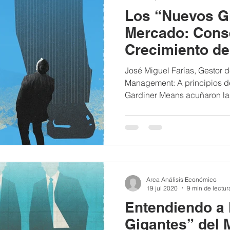
Los “Nuevos Gi
Mercado: Cons
Crecimiento de 
Pasiva
José Miguel Farías, Gestor
Management: A principios de
Gardiner Means acuñaron la 
Arca Análisis Económico
19 jul 2020
9 min de lectur
Entendiendo a 
Gigantes” del 