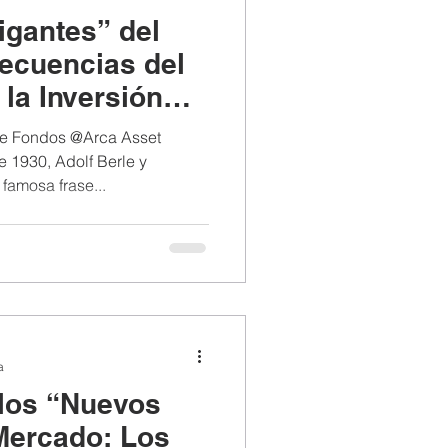
gantes” del
ecuencias del
la Inversión
 de Fondos @Arca Asset
 1930, Adolf Berle y
famosa frase...
a
los “Nuevos
Mercado: Los