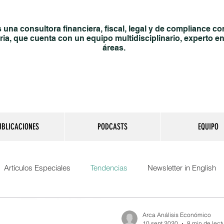
una consultora financiera, fiscal, legal y de compliance co
ria, que cuenta con un equipo multidisciplinario, experto en
áreas.
UBLICACIONES
PODCASTS
EQUIPO
Artículos Especiales
Tendencias
Newsletter in English
Arca Análisis Económico
10 sept 2020
8 min de lect