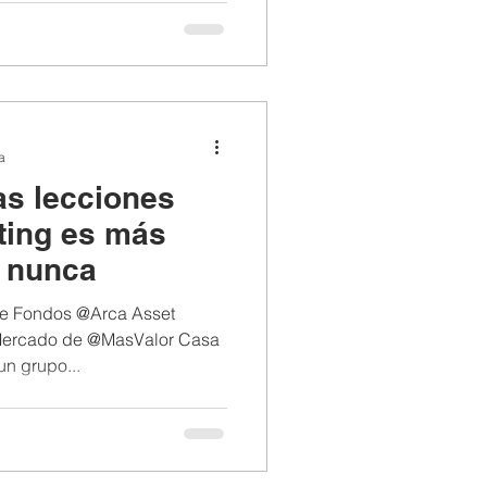
a
as lecciones
sting es más
e nunca
 de Fondos @Arca Asset
Mercado de @MasValor Casa
un grupo...