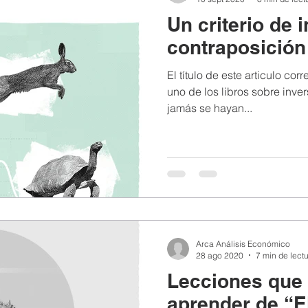
Un criterio de 
contraposición
El título de este articulo co
uno de los libros sobre inve
jamás se hayan...
Arca Análisis Económico
28 ago 2020
7 min de lect
Lecciones que
aprender de “