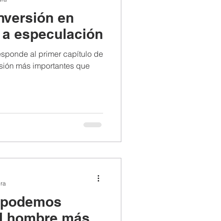
inversión en
 a especulación
rresponde al primer capítulo de
rsión más importantes que
ura
 podemos
El hombre más