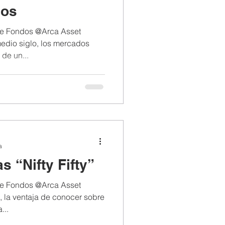
dos
 de Fondos @Arca Asset
edio siglo, los mercados
 de un...
a
s “Nifty Fifty”
 de Fondos @Arca Asset
 la ventaja de conocer sobre
...