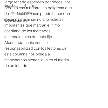
largo feriado esperado por pocos, nos 
Newsletter in English
produjo esa modorra tan peligrosa que 
ETF de la Semana
si nos descuidamos puede hacer que 
dejemos pasar sin notarlo noticias 
Reporte del día
importantes que marcan el ritmo 
cotidiano de los mercados 
internacionales de renta fija. 
Afortunadamente nuestra 
responsabilidad con los lectores de 
esta columna nos obliga a 
mantenernos alertas  aun en el medio 
de un feriado.