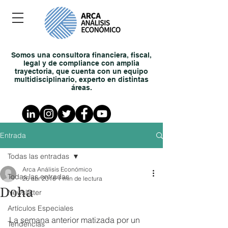
Somos una consultora financiera, fiscal,
legal y de compliance con amplia
trayectoria, que cuenta con un equipo
multidisciplinario, experto en distintas
áreas.
Entrada
Todas las entradas
Arca Análisis Económico
Todas las entradas
26 abr 2016
1 min de lectura
Doha
Newsletter
Artículos Especiales
La semana anterior matizada por un 
Tendencias