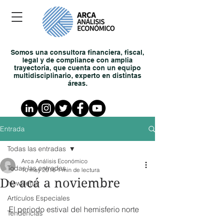
Somos una consultora financiera, fiscal,
legal y de compliance con amplia
trayectoria, que cuenta con un equipo
multidisciplinario, experto en distintas
áreas.
Entrada
Todas las entradas
Arca Análisis Económico
Todas las entradas
10 may 2016
1 min de lectura
De acá a noviembre
Newsletter
Artículos Especiales
El periodo estival del hemisferio norte 
Tendencias