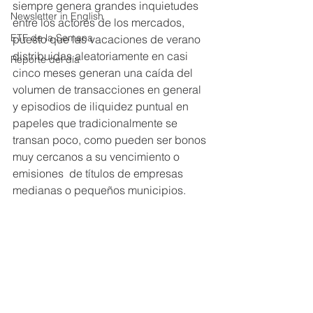
siempre genera grandes inquietudes 
Newsletter in English
entre los actores de los mercados, 
ETF de la Semana
puesto que las vacaciones de verano 
distribuidas aleatoriamente en casi 
Reporte del día
cinco meses generan una caída del 
volumen de transacciones en general 
y episodios de iliquidez puntual en 
papeles que tradicionalmente se 
transan poco, como pueden ser bonos 
muy cercanos a su vencimiento o 
emisiones  de títulos de empresas 
medianas o pequeños municipios.