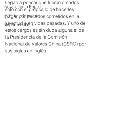
llegan a pensar que fueron creados 
Newsletter in English
sólo con el propósito de hacerles 
ETF de la Semana
pagar por pecados cometidos en la 
juventud o en vidas pasadas. Y uno de 
Reporte del día
estos cargos es sin duda alguna el de 
la Presidencia de la Comisión 
Nacional de Valores China (CSRC) por 
sus siglas en inglés.