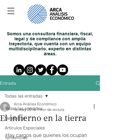
Somos una consultora financiera, fiscal,
legal y de compliance con amplia
trayectoria, que cuenta con un equipo
multidisciplinario, experto en distintas
áreas.
Entrada
Todas las entradas
Arca Análisis Económico
Todas las entradas
16 may 2016
1 min de lectura
El infierno en la tierra
Newsletter
Artículos Especiales
Hay cargos que quienes los ocupan 
Tendencias