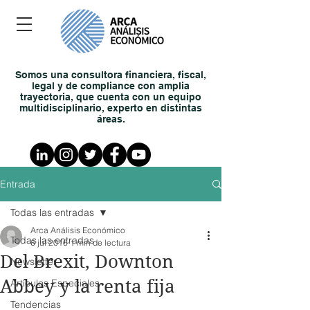
Somos una consultora financiera, fiscal,
legal y de compliance con amplia
trayectoria, que cuenta con un equipo
multidisciplinario, experto en distintas
áreas.
Entrada
Todas las entradas
Arca Análisis Económico
Todas las entradas
6 jul 2016
1 min de lectura
Del Brexit, Downton
Newsletter
Abbey y la renta fija
Artículos Especiales
Tendencias