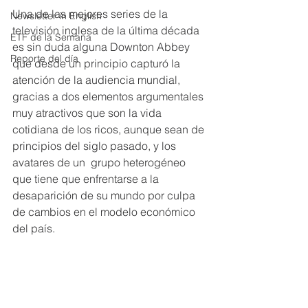
Una de las mejores series de la 
Newsletter in English
televisión inglesa de la última década 
ETF de la Semana
es sin duda alguna Downton Abbey 
Reporte del día
que desde un principio capturó la 
atención de la audiencia mundial, 
gracias a dos elementos argumentales 
muy atractivos que son la vida 
cotidiana de los ricos, aunque sean de 
principios del siglo pasado, y los 
avatares de un  grupo heterogéneo 
que tiene que enfrentarse a la 
desaparición de su mundo por culpa 
de cambios en el modelo económico 
del país.