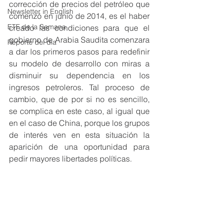
corrección de precios del petróleo que 
Newsletter in English
comenzó en junio de 2014, es el haber 
ETF de la Semana
creado las condiciones para que el 
gobierno de Arabia Saudita comenzara 
Reporte del día
a dar los primeros pasos para redefinir 
su modelo de desarrollo con miras a 
disminuir su dependencia en los 
ingresos petroleros. Tal proceso de 
cambio, que de por si no es sencillo, 
se complica en este caso, al igual que 
en el caso de China, porque los grupos 
de interés ven en esta situación la 
aparición de una oportunidad para 
pedir mayores libertades políticas.