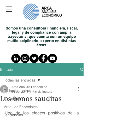
Somos una consultora financiera, fiscal,
legal y de compliance con amplia
trayectoria, que cuenta con un equipo
multidisciplinario, experto en distintas
áreas.
Entrada
Todas las entradas
Arca Análisis Económico
Todas las entradas
24 oct 2016
1 min de lectura
Los bonos sauditas
Newsletter
Artículos Especiales
Uno de los efectos positivos de la 
Tendencias