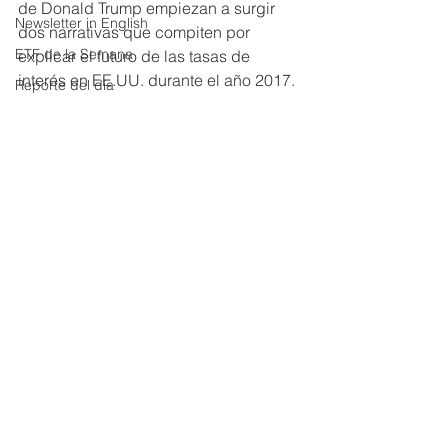
de Donald Trump empiezan a surgir 
Newsletter in English
dos narrativas que compiten por 
ETF de la Semana
explicar el futuro de las tasas de 
interés en EE.UU. durante el año 2017.
Reporte del día