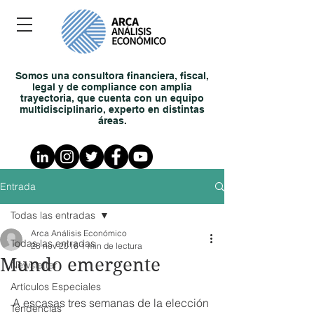
Somos una consultora financiera, fiscal,
legal y de compliance con amplia
trayectoria, que cuenta con un equipo
multidisciplinario, experto en distintas
áreas.
Entrada
Todas las entradas
Arca Análisis Económico
Todas las entradas
28 nov 2016
1 min de lectura
Mundo emergente
Newsletter
Artículos Especiales
A escasas tres semanas de la elección 
Tendencias