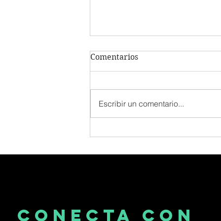
Comentarios
Escribir un comentario...
Corporate Venturing: Una
Alternativa Para Potenciar
El Ecosistema
Emprendedor Venezolano
CONECTA CON