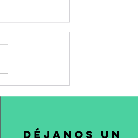
estamento de Giorgio
ni: o como
ventarse tratando de
ervar el legado
DÉJANOS UN