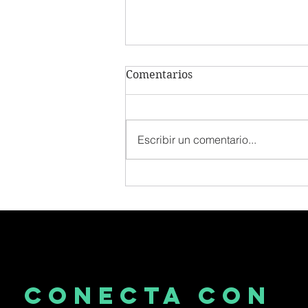
Comentarios
Escribir un comentario...
Corporate Venturing: Una
Alternativa Para Potenciar
El Ecosistema
Emprendedor Venezolano
CONECTA CON