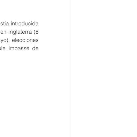
tia introducida 
n Inglaterra (8 
yo), elecciones 
ble impasse de 