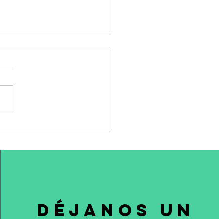
estamento de Giorgio
ni: o como
ventarse tratando de
ervar el legado
DÉJANOS UN