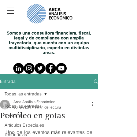
Somos una consultora financiera, fiscal,
legal y de compliance con amplia
trayectoria, que cuenta con un equipo
multidisciplinario, experto en distintas
áreas.
Entrada
Todas las entradas
Arca Análisis Económico
Todas las entradas
30 jun 2017
1 min de lectura
Petróleo en gotas
Newsletter
Artículos Especiales
Uno de los eventos más relevantes de 
Tendencias