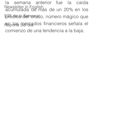
la semana anterior fue la caída 
Newsletter in English
acumulada de más de un 20% en los 
ETF de la Semana
precios del crudo, número mágico que 
en los mercados financieros señala el 
Reporte del día
comienzo de una tendencia a la baja.