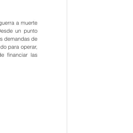
uerra a muerte 
esde un punto 
las demandas de 
do para operar, 
e financiar las 