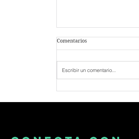
Comentarios
Escribir un comentario...
Corporate Venturing: Una
Alternativa Para Potenciar
El Ecosistema
Emprendedor Venezolano