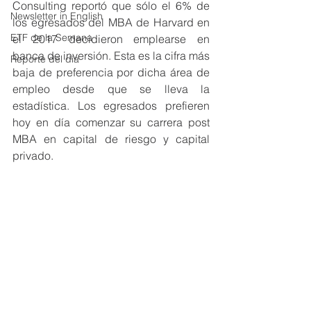
Consulting reportó que sólo el 6% de 
Newsletter in English
los egresados del MBA de Harvard en 
ETF de la Semana
el 2017 decidieron emplearse en 
banca de inversión. Esta es la cifra más 
Reporte del día
baja de preferencia por dicha área de 
empleo desde que se lleva la 
estadística. Los egresados prefieren 
hoy en día comenzar su carrera post 
MBA en capital de riesgo y capital 
privado.