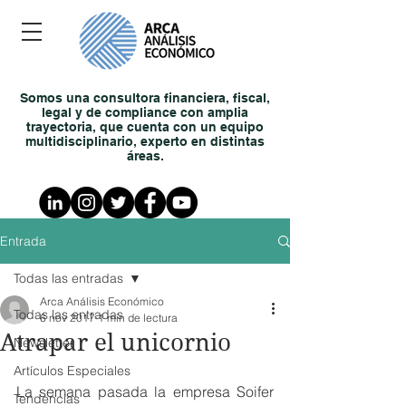
Somos una consultora financiera, fiscal,
legal y de compliance con amplia
trayectoria, que cuenta con un equipo
multidisciplinario, experto en distintas
áreas.
Entrada
Todas las entradas
Arca Análisis Económico
Todas las entradas
6 nov 2017
1 min de lectura
Atrapar el unicornio
Newsletter
Artículos Especiales
La semana pasada la empresa Soifer 
Tendencias