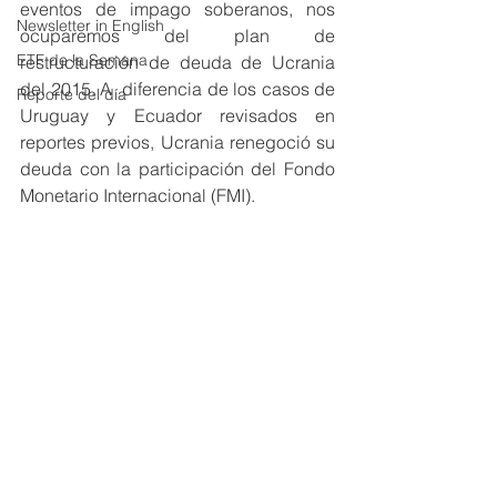
eventos de impago soberanos, nos 
Newsletter in English
ocuparemos del plan de 
ETF de la Semana
restructuración de deuda de Ucrania 
del 2015. A  diferencia de los casos de 
Reporte del día
Uruguay y Ecuador revisados en 
reportes previos, Ucrania renegoció su 
deuda con la participación del Fondo 
Monetario Internacional (FMI).