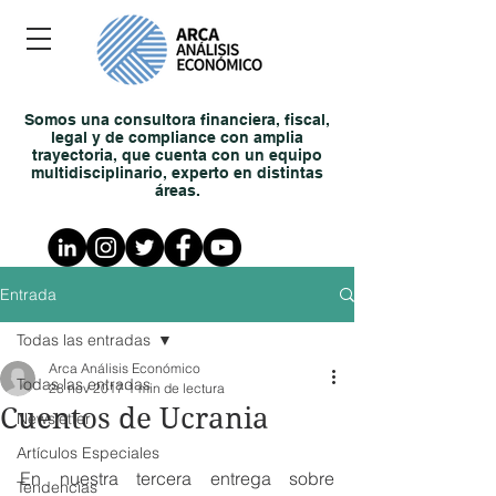
Somos una consultora financiera, fiscal,
legal y de compliance con amplia
trayectoria, que cuenta con un equipo
multidisciplinario, experto en distintas
áreas.
Entrada
Todas las entradas
Arca Análisis Económico
Todas las entradas
28 nov 2017
1 min de lectura
Cuentos de Ucrania
Newsletter
Artículos Especiales
En nuestra tercera entrega sobre 
Tendencias