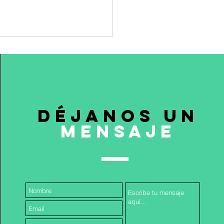
DÉJANOS UN
mENSAJE
estamento de Giorgio
ni: o como
ventarse tratando de
ervar el legado