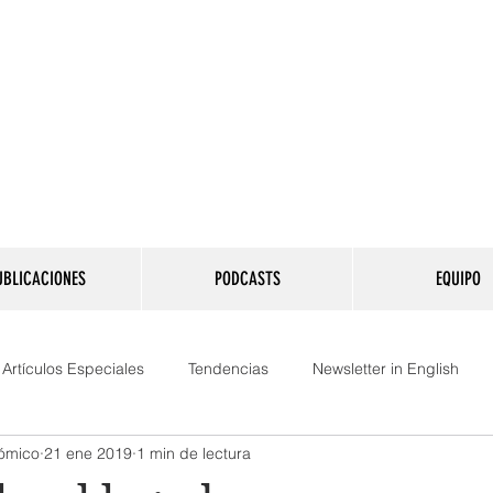
una consultora financiera, fiscal, legal y de compliance co
ria, que cuenta con un equipo multidisciplinario, experto en
áreas.
UBLICACIONES
PODCASTS
EQUIPO
Artículos Especiales
Tendencias
Newsletter in English
nómico
21 ene 2019
1 min de lectura