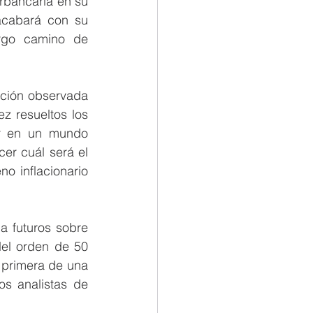
rbancaria en su 
cabará con su 
rgo camino de 
ación observada 
 resueltos los 
r en un mundo 
r cuál será el 
o inflacionario 
 futuros sobre 
el orden de 50 
 primera de una 
s analistas de 