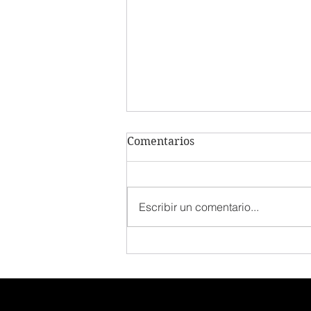
Comentarios
Escribir un comentario...
¿El dólar ya no es el que
era?