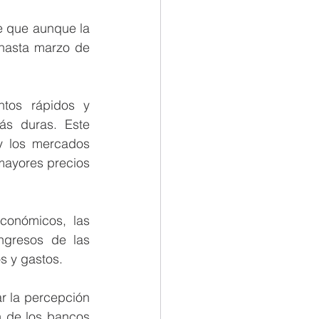
 que aunque la 
hasta marzo de 
ntos rápidos y 
s duras. Este 
 los mercados 
mayores precios 
conómicos, las 
gresos de las 
s y gastos.
r la percepción 
n de los bancos 