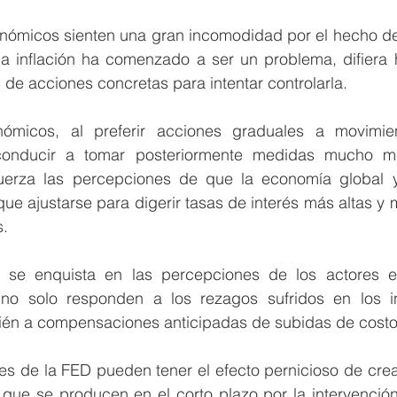
ómicos sienten una gran incomodidad por el hecho de
 inflación ha comenzado a ser un problema, difiera 
 de acciones concretas para intentar controlarla.
onómicos, al preferir acciones graduales a movimie
conducir a tomar posteriormente medidas mucho má
uerza las percepciones de que la economía global y
que ajustarse para digerir tasas de interés más altas y 
. 
n se enquista en las percepciones de los actores e
no solo responden a los rezagos sufridos en los in
én a compensaciones anticipadas de subidas de costo
es de la FED pueden tener el efecto pernicioso de crea
 
que se producen en el corto plazo por la intervenció