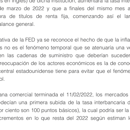
 en inglés) de dicha institución, aumentará la tasa inte
 de marzo de 2022 y que a finales del mismo mes a
a de títulos de renta fija, comenzando así el la
alance general.
ativa de la FED ya se reconoce el hecho de que la infl
s no es el fenómeno temporal que se atenuaría una vez
 en las cadenas de suministro que deberían sucede
preocupación de los actores económicos es la de conoce
entral estadounidense tiene para evitar que el fenómen
ol.
ana comercial terminada el 11/02/2022, los mercados a
edecían una primera subida de la tasa interbancaria d
r ciento son 100 puntos básicos), la cual podría ser la
crementos en lo que resta del 2022 según estiman lo