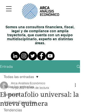
Somos una consultora financiera, fiscal,
legal y de compliance con amplia
trayectoria, que cuenta con un equipo
multidisciplinario, experto en distintas
áreas.
Entrada
Todas las entradas
Arca Análisis Económico
Todas las entradas
19 jul 2021
3 min de lectura
El portafolio universal: la
Newsletter
nueva quimera
Artículos Especiales
Tendencias