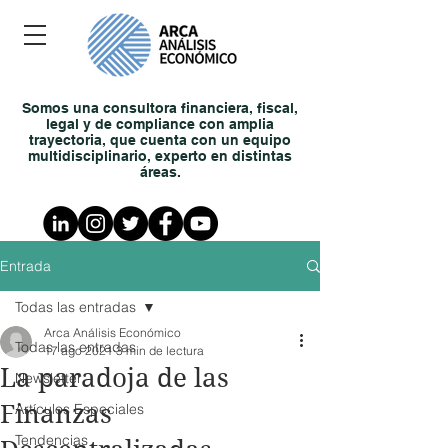
Somos una consultora financiera, fiscal,
legal y de compliance con amplia
trayectoria, que cuenta con un equipo
multidisciplinario, experto en distintas
áreas.
Entrada
Todas las entradas
Arca Análisis Económico
Todas las entradas
17 ago 2021
3 min de lectura
La paradoja de las
Newsletter
Finanzas
Artículos Especiales
Tendencias