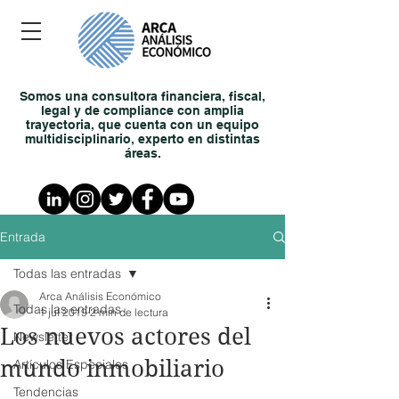
Somos una consultora financiera, fiscal,
legal y de compliance con amplia
trayectoria, que cuenta con un equipo
multidisciplinario, experto en distintas
áreas.
Entrada
Todas las entradas
Arca Análisis Económico
Todas las entradas
1 jul 2019
2 min de lectura
Los nuevos actores del
Newsletter
mundo inmobiliario
Artículos Especiales
Tendencias